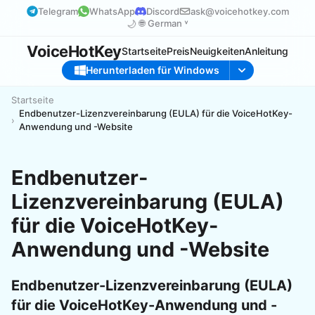
Telegram
WhatsApp
Discord
ask@voicehotkey.com
🌙
🌐
German ˅
VoiceHotKey
Startseite
Preis
Neuigkeiten
Anleitung
Herunterladen für Windows
Startseite
Endbenutzer-Lizenzvereinbarung (EULA) für die VoiceHotKey-
Anwendung und -Website
Endbenutzer-
Lizenzvereinbarung (EULA)
für die VoiceHotKey-
Anwendung und -Website
Endbenutzer-Lizenzvereinbarung (EULA)
für die VoiceHotKey-Anwendung und -